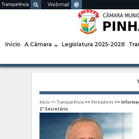
Skip
Transparência
Webmail
to
Home
content
Início
A Câmara
Legislatura 2025-2028
Tra
Início
>>
Transparência
>>
Vereadores
>> Informa
2º Secretário