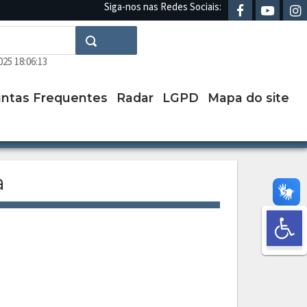
Siga-nos nas Redes Sociais:
Search
025 18:06:13
ntas Frequentes
Radar
LGPD
Mapa do site
a
Abr