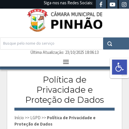
Skip
Siga-nos nas Redes Sociais:
to
Home
content
Search
Search
for:
Última Atualização: 23/10/2025 18:06:13
Abr
Menu
Política de
Privacidade e
Proteção de Dados
Início
>>
LGPD
>>
Política de Privacidade e
Proteção de Dados